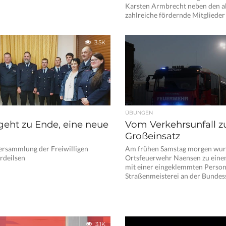
Karsten Armbrecht neben den a
zahlreiche fördernde Mitglieder 
3.5K
ÜBUNGEN
geht zu Ende, eine neue
Vom Verkehrsunfall 
Großeinsatz
ersammlung der Freiwilligen
Am frühen Samstag morgen wur
rdeilsen
Ortsfeuerwehr Naensen zu eine
mit einer eingeklemmten Person 
Straßenmeisterei an der Bundess
3.1K