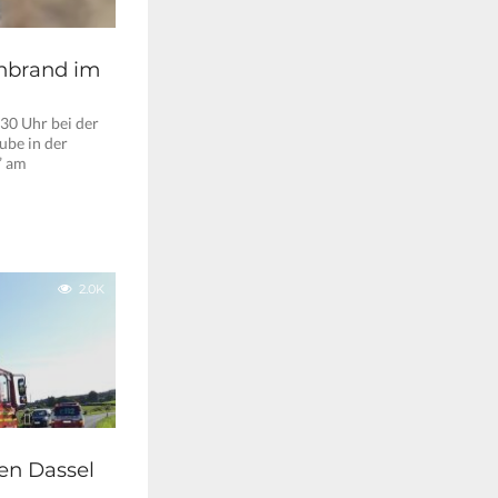
enbrand im
30 Uhr bei der
ube in der
” am
2.0K
en Dassel