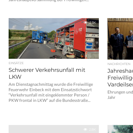
2.3K
EINSÄTZE
NACHRICHTEN
Schwerer Verkehrsunfall mit
Jahresha
LKW
Freiwill
Vardeilse
Am Dienstagnachmittag wurde die Freiwillige
Feuerwehr Einbeck mit dem Einsatzstichwort
Ehrungen und 
“Verkehrsunfall mit eingeklemmter Person /
Jahr
PKW frontal in LKW” auf die Bundesstraße...
2.8K