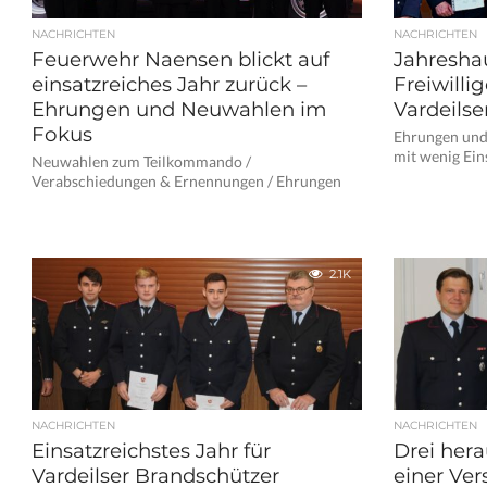
NACHRICHTEN
NACHRICHTEN
Feuerwehr Naensen blickt auf
Jahresha
einsatzreiches Jahr zurück –
Freiwill
Ehrungen und Neuwahlen im
Vardeilse
Fokus
Ehrungen und
mit wenig Ein
Neuwahlen zum Teilkommando /
Verabschiedungen & Ernennungen / Ehrungen
2.1K
NACHRICHTEN
NACHRICHTEN
Einsatzreichstes Jahr für
Drei hera
Vardeilser Brandschützer
einer V