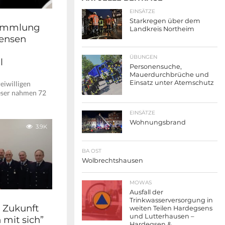
EINSÄTZE
Starkregen über dem
sammlung
Landkreis Northeim
aensen
ÜBUNGEN
l
Personensuche,
Mauerdurchbrüche und
Einsatz unter Atemschutz
eiwilligen
eser nahmen 72
EINSÄTZE
Wohnungsbrand
3.9K
BA OST
Wolbrechtshausen
MOWAS
Ausfall der
Trinkwasserversorgung in
e Zukunft
weiten Teilen Hardegsens
und Lutterhausen –
 mit sich”
Hardegsen &