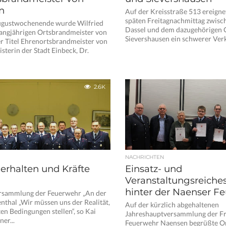
n
Auf der Kreisstraße 513 ereigne
späten Freitagnachmittag zwisch
ugustwochenende wurde Wilfried
Dassel und dem dazugehörigen O
langjährigen Ortsbrandmeister von
Sievershausen ein schwerer Verk
er Titel Ehrenortsbrandmeister von
sterin der Stadt Einbeck, Dr.
2.6K
NACHRICHTEN
 erhalten und Kräfte
Einsatz- und
Veranstaltungsreiches
hinter der Naenser F
sammlung der Feuerwehr „An der
nthal „Wir müssen uns der Realität,
Auf der kürzlich abgehaltenen
en Bedingungen stellen“, so Kai
Jahreshauptversammlung der Fr
ner...
Feuerwehr Naensen begrüßte O