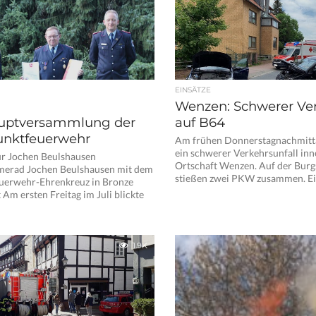
EINSÄTZE
Wenzen: Schwerer Ver
uptversammlung der
auf B64
nktfeuerwehr
Am frühen Donnerstagnachmitta
ein schwerer Verkehrsunfall inn
ür Jochen Beulshausen
Ortschaft Wenzen. Auf der Burgs
erad Jochen Beulshausen mit dem
stießen zwei PKW zusammen. Ein
uerwehr-Ehrenkreuz in Bronze
 Am ersten Freitag im Juli blickte
1.9K