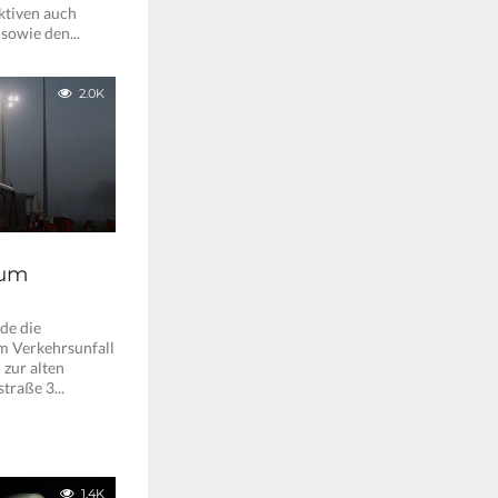
ktiven auch
sowie den...
2.0K
zum
de die
m Verkehrsunfall
zur alten
traße 3...
1.4K