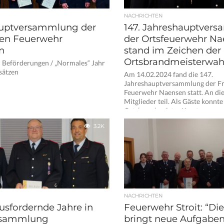
NACHRICHTEN
uptversammlung der
147. Jahreshauptver
igen Feuerwehr
der Ortsfeuerwehr N
n
stand im Zeichen der
Ortsbrandmeisterwah
 Beförderungen / „Normales“ Jahr
sätzen
Am 14.02.2024 fand die 147.
Jahreshauptversammlung der Fr
Feuerwehr Naensen statt. An di
Mitglieder teil. Als Gäste konnte
Ortsbrandmeister Karsten...
3.2K
NACHRICHTEN
usfordernde Jahre in
Feuerwehr Stroit: “Di
ersammlung
bringt neue Aufgaben