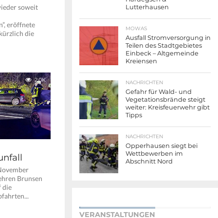
wieder soweit
Lutterhausen
”, eröffnete
MOWAS
ürzlich die
Ausfall Stromversorgung in
Teilen des Stadtgebietes
Einbeck – Altgemeinde
Kreiensen
2.0K
NACHRICHTEN
Gefahr für Wald- und
Vegetationsbrände steigt
weiter: Kreisfeuerwehr gibt
Tipps
NACHRICHTEN
Opperhausen siegt bei
Wettbewerben im
nfall
Abschnitt Nord
 November
ehren Brunsen
 die
fahrten...
VERANSTALTUNGEN