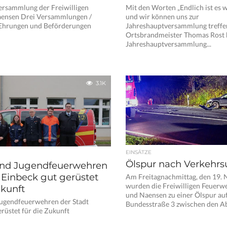
ersammlung der Freiwilligen
Mit den Worten „Endlich ist es 
ensen Drei Versammlungen /
und wir können uns zur
Ehrungen und Beförderungen
Jahreshauptversammlung treffen
Ortsbrandmeister Thomas Rost k
Jahreshauptversammlung...
3.1K
EINSÄTZE
Ölspur nach Verkehrsu
und Jugendfeuerwehren
 Einbeck gut gerüstet
Am Freitagnachmittag, den 19.
wurden die Freiwilligen Feuerw
ukunft
und Naensen zu einer Ölspur auf
Jugendfeuerwehren der Stadt
Bundesstraße 3 zwischen den Ab
erüstet für die Zukunft