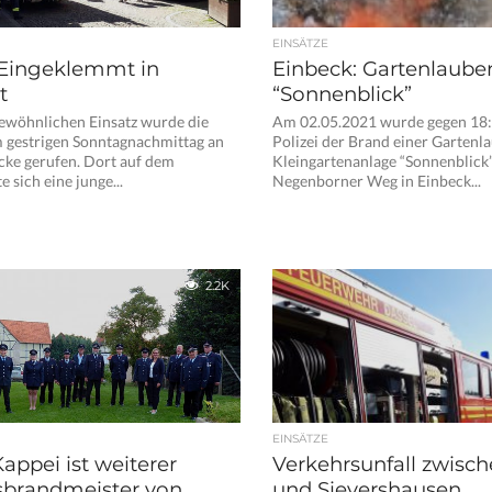
EINSÄTZE
 Eingeklemmt in
Einbeck: Gartenlaub
t
“Sonnenblick”
ewöhnlichen Einsatz wurde die
Am 02.05.2021 wurde gegen 18:
 gestrigen Sonntagnachmittag an
Polizei der Brand einer Gartenla
cke gerufen. Dort auf dem
Kleingartenanlage “Sonnenblick
e sich eine junge...
Negenborner Weg in Einbeck...
2.2K
EINSÄTZE
Kappei ist weiterer
Verkehrsunfall zwisch
sbrandmeister von
und Sievershausen