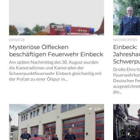
EINSÄTZE
NACHRICHTEN
Mysteriöse Ölflecken
Einbeck:
beschäftigen Feuerwehr Einbeck
Jahresha
Schwerpu
Am späten Nachmittag des 30. August wurden
die Kameradinnen und Kameraden der
Große Ehre f
Schwerpunktfeuerwehr Einbeck gleichzeitig mit
Feuerwehrkam
der Polizei zu einer Ölspur in...
Deutschen Fe
ausgezeichnet
die...
2.2K