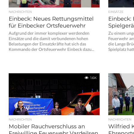
NACHRICHTEN
EINSÄTZE
Einbeck: Neues Rettungsmittel
Einbeck:
für Einbecker Ortsfeuerwehr
Spielgerä
Aufgrund der immer komplexer werdenden
Zu einem ung
Einsätze und die damit verbundenen hohen
Feuerwehr am
Belastungen der Einsatzkräfte hat sich das
die Lange Brü
Kommando der Ortsfeuerwehr Einbeck dazu...
Spielplatz hatt
1.6K
NACHRICHTEN
NACHRICHTEN
Mobiler Rauchverschluss an
Wilfried 
Freiwillige Feuerwehr Vardeilsen
Ehrenort