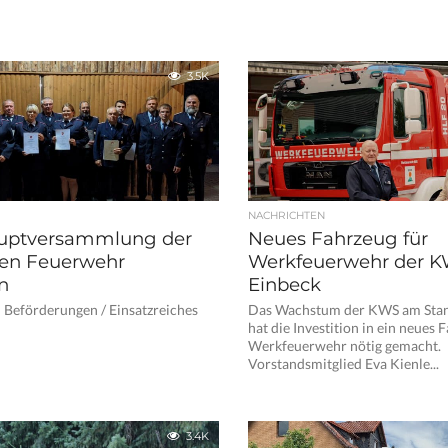
3.5K
NACHRICHTEN
uptversammlung der
Neues Fahrzeug für
igen Feuerwehr
Werkfeuerwehr der K
n
Einbeck
Beförderungen / Einsatzreiches
Das Wachstum der KWS am Stan
hat die Investition in ein neues 
Werkfeuerwehr nötig gemacht.
Vorstandsmitglied Eva Kienle...
3.4K