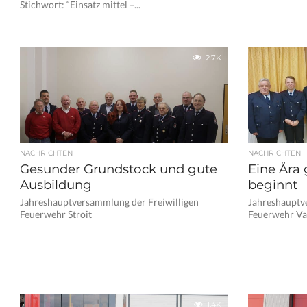
Stichwort: “Einsatz mittel –...
2.7K
NACHRICHTEN
NACHRICHTEN
Gesunder Grundstock und gute
Eine Ära 
Ausbildung
beginnt
Jahreshauptversammlung der Freiwilligen
Jahreshauptv
Feuerwehr Stroit
Feuerwehr Va
1.4K