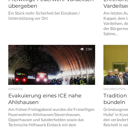
übergeben
Vardeilse
Ein Stück mehr Sicherheit bei Einsätzen /
Am letzten A
Unterstützung vor Ort
Kappei, dem 
Vardeilsen, d
der Bürgermei
Sabine...
2.9K
EINSÄTZE
NACHRICHTEN
Evakuierung eines ICE nahe
Tradition
Ahlshausen
bündeln
Am frühen Freitagabend wurden die Freiwilligen
Gründungsver
Feuerwehren Ahlshausen/Sievershausen,
Hube“ in Kuve
Opperhausen und Salzderhelden sowie das
den verändert
Technische Hilfswerk Einbeck mit dem
Reichelt in sei