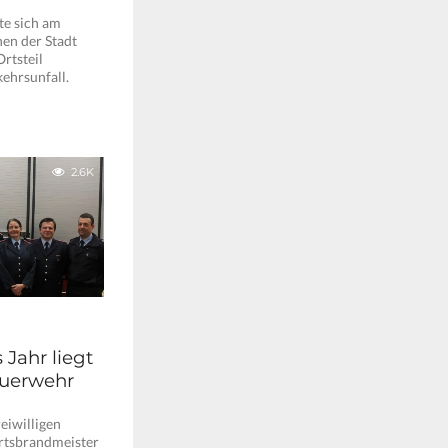
te sich am
en der Stadt
rtsteil
ehrsunfall.
2.6K
 Jahr liegt
euerwehr
eiwilligen
rtsbrandmeister