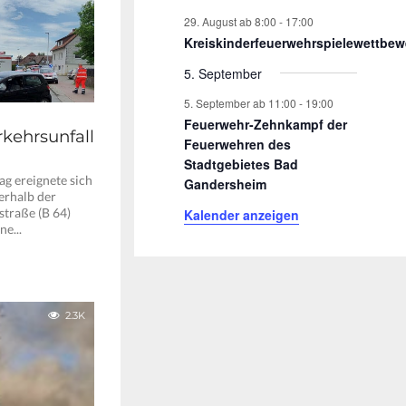
29. August ab 8:00
-
17:00
Kreiskinderfeuerwehrspielewettbew
5. September
5. September ab 11:00
-
19:00
Feuerwehr-Zehnkampf der
kehrsunfall
Feuerwehren des
Stadtgebietes Bad
g ereignete sich
Gandersheim
erhalb der
traße (B 64)
Kalender anzeigen
e...
2.3K