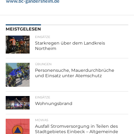
www.bc-gandersheim.de
MEISTGELESEN
EINSÄTZE
Starkregen über dem Landkreis
Northeim
ÜBUNGEN
Personensuche, Mauerdurchbrüche
und Einsatz unter Atemschutz
EINSÄTZE
Wohnungsbrand
MOWAS
Ausfall Stromversorgung in Teilen des
Stadtgebietes Einbeck – Altgemeinde