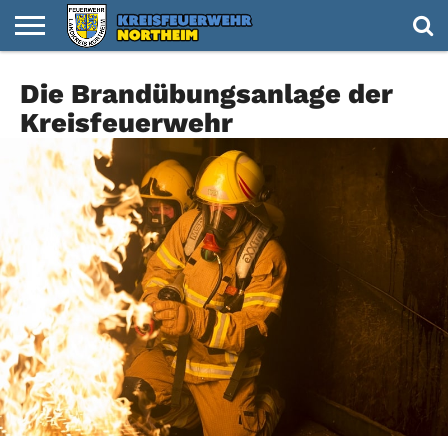
HOME
Die Brandübungsanlage der
NACHRICHTEN
VIDEOS
TERMINE
KREISFEUERWEHR
FEUERWEHREN
NACHWUCHS
IMPRESSUM
Kreisfeuerwehr