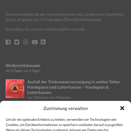
Das Internetportal der Kreisfeuerwehr des Landkreises Northeim
ist ein Angebot der Fachgruppe Öffentlichkeitsarbeit.
Schreiben Sie uns an redaktion@kfv-nom.de
Wolbrechtshausen
vor 6 Tagen
vor 6 Tagen
Ausfall der Trinkwasserversorgung in weiten Teilen
Hardegsens und Lutterhausen – Hardegsen &
Lutterhausen
vor 3 Wochen
vor 3 Wochen
Zustimmung verwalten
Ausfall Stromversorgung in Teilen des Stadtgebietes
Einbeck – Altgemeinde Kreiensen
vor 3 Wochen
vor 3 Wochen
Um dir ein optimales Erlebnis zu bieten, verwenden wir Technologien wie
Cookies, um Geräteinformationen zu speichern und/oder darauf zuzugreifen.
Wenn du diesen Technologien zustimmst, können wir Daten wie das