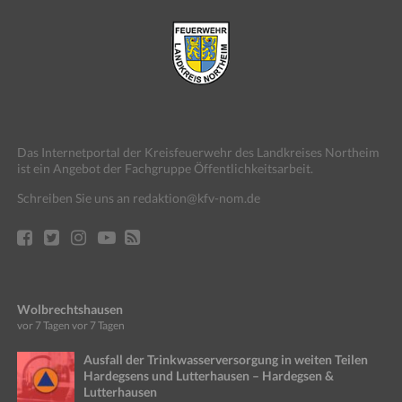
Das Internetportal der Kreisfeuerwehr des Landkreises Northeim
ist ein Angebot der Fachgruppe Öffentlichkeitsarbeit.
Schreiben Sie uns an redaktion@kfv-nom.de
Wolbrechtshausen
vor 7 Tagen
vor 7 Tagen
Ausfall der Trinkwasserversorgung in weiten Teilen
Hardegsens und Lutterhausen – Hardegsen &
Lutterhausen