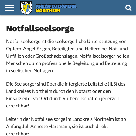
HOME
Notfallseelsorge
NACHRICHTEN
VIDEOS
TERMINE
KREISFEUERWEHR
FEUERWEHREN
NACHWUCHS
IMPRESSUM
Notfallseelsorge ist die seelsorgerliche Unterstützung von
Opfern, Angehörigen, Beteiligten und Helfern bei Not- und
Unfällen oder Großschadenslagen. Notfallseelsorger helfen
Menschen durch professionelle Begleitung und Betreuung
in seelischen Notlagen.
Die Seelsorger sind über die intergierte Leitstelle (ILS) des
Landkreises Northeim durch den Notarzt oder den
Einsatzleiter vor Ort durch Rufbereitschaften jederzeit
erreichbar!
Leiterin der Notfallseelsorge im Landkreis Northeim ist ab
Anfang Juli Annette Hartmann, sie ist auch direkt
erreichbar: