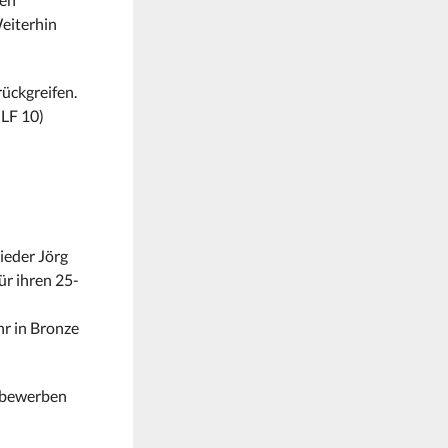
Weiterhin
rückgreifen.
(LF 10)
ieder Jörg
r ihren 25-
r in Bronze
tbewerben