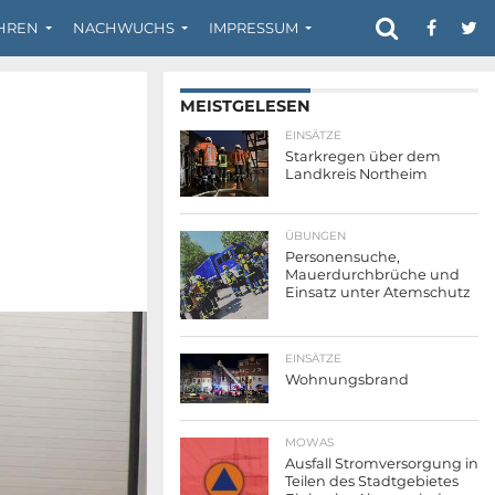
HREN
NACHWUCHS
IMPRESSUM
MEISTGELESEN
EINSÄTZE
Starkregen über dem
Landkreis Northeim
ÜBUNGEN
Personensuche,
Mauerdurchbrüche und
Einsatz unter Atemschutz
EINSÄTZE
Wohnungsbrand
MOWAS
Ausfall Stromversorgung in
Teilen des Stadtgebietes