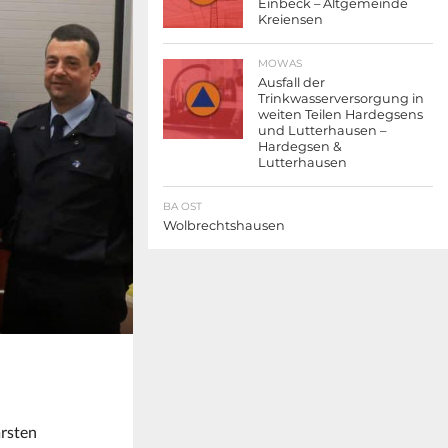
Einbeck – Altgemeinde
Kreiensen
MOWAS
Ausfall der
Trinkwasserversorgung in
weiten Teilen Hardegsens
und Lutterhausen –
Hardegsen &
Lutterhausen
BA OST
Wolbrechtshausen
arsten