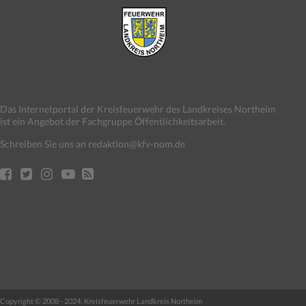
Das Internetportal der Kreisfeuerwehr des Landkreises Northeim
ist ein Angebot der Fachgruppe Öffentlichkeitsarbeit.
Schreiben Sie uns an redaktion@kfv-nom.de
Copyright © 2008 - 2024: Kreisfeuerwehr Landkreis Northeim