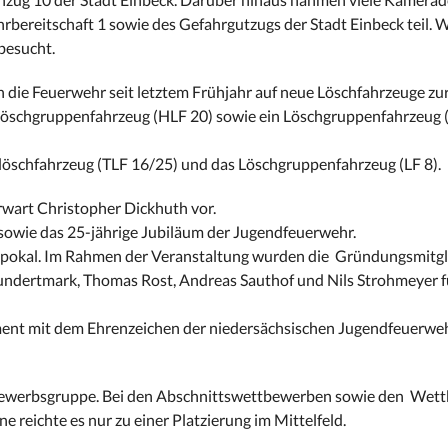
bereitschaft 1 sowie des Gefahrgutzugs der Stadt Einbeck teil. 
besucht.
n die Feuerwehr seit letztem Frühjahr auf neue Löschfahrzeuge zu
slöschgruppenfahrzeug (HLF 20) sowie ein Löschgruppenfahrzeug 
klöschfahrzeug (TLF 16/25) und das Löschgruppenfahrzeug (LF 8).
rwart Christopher Dickhuth vor.
 sowie das 25-jährige Jubiläum der Jugendfeuerwehr.
dtpokal. Im Rahmen der Veranstaltung wurden die Gründungsmitgl
dertmark, Thomas Rost, Andreas Sauthof und Nils Strohmeyer fü
ment mit dem Ehrenzeichen der niedersächsischen Jugendfeuerweh
tbewerbsgruppe. Bei den Abschnittswettbewerben sowie den Wet
e reichte es nur zu einer Platzierung im Mittelfeld.