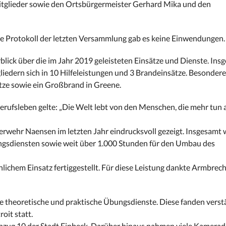
itglieder sowie den Ortsbürgermeister Gerhard Mika und den
e Protokoll der letzten Versammlung gab es keine Einwendungen.
lick über die im Jahr 2019 geleisteten Einsätze und Dienste. Ins
liedern sich in 10 Hilfeleistungen und 3 Brandeinsätze. Besonde
tze sowie ein Großbrand in Greene.
rufsleben gelte: „Die Welt lebt von den Menschen, die mehr tun a
wehr Naensen im letzten Jahr eindrucksvoll gezeigt. Insgesamt 
ngsdiensten sowie weit über 1.000 Stunden für den Umbau des
lichem Einsatz fertiggestellt. Für diese Leistung dankte Armbrech
e theoretische und praktische Übungsdienste. Diese fanden verst
it statt.
zug 10 der Stadt Einbeck. Darüber hinaus nahmen viele Kamera