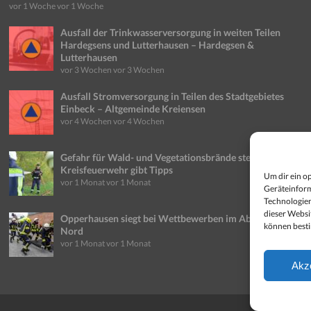
vor 1 Woche
vor 1 Woche
Ausfall der Trinkwasserversorgung in weiten Teilen
Hardegsens und Lutterhausen – Hardegsen &
Lutterhausen
vor 3 Wochen
vor 3 Wochen
Ausfall Stromversorgung in Teilen des Stadtgebietes
Einbeck – Altgemeinde Kreiensen
vor 4 Wochen
vor 4 Wochen
Gefahr für Wald- und Vegetationsbrände steigt weiter:
Kreisfeuerwehr gibt Tipps
Um dir ein o
vor 1 Monat
vor 1 Monat
Geräteinform
Technologien
dieser Websi
Opperhausen siegt bei Wettbewerben im Abschnitt
können best
Nord
vor 1 Monat
vor 1 Monat
Akz