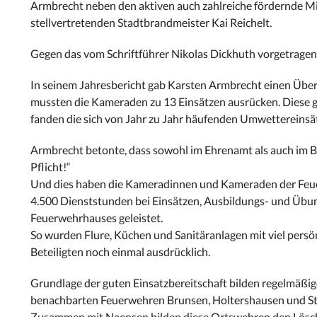
Armbrecht neben den aktiven auch zahlreiche fördernde M
stellvertretenden Stadtbrandmeister Kai Reichelt.
Gegen das vom Schriftführer Nikolas Dickhuth vorgetragen
In seinem Jahresbericht gab Karsten Armbrecht einen Überb
mussten die Kameraden zu 13 Einsätzen ausrücken. Diese g
fanden die sich von Jahr zu Jahr häufenden Umwettereinsä
Armbrecht betonte, dass sowohl im Ehrenamt als auch im Be
Pflicht!“
Und dies haben die Kameradinnen und Kameraden der Feuer
4.500 Dienststunden bei Einsätzen, Ausbildungs- und Übu
Feuerwehrhauses geleistet.
So wurden Flure, Küchen und Sanitäranlagen mit viel persön
Beteiligten noch einmal ausdrücklich.
Grundlage der guten Einsatzbereitschaft bilden regelmäßig
benachbarten Feuerwehren Brunsen, Holtershausen und Stro
Zusammen mit Naensen bilden diese Ortswehren den Lösch