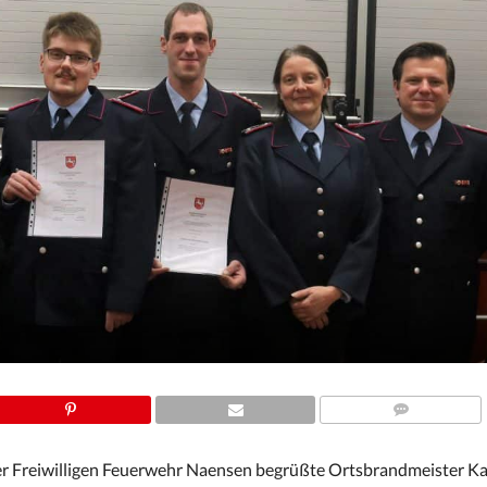
COMMENTS
r Freiwilligen Feuerwehr Naensen begrüßte Ortsbrandmeister K