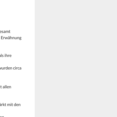
gesamt
re Erwähnung
ls ihre
wurden circa
t allen
ärkt mit den
den