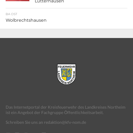
Lutterhausen
BA OST
Wolbrechtshausen
Das Internetportal der Kreisfeuerwehr des Landkreises Northeim
ist ein Angebot der Fachgruppe Öffentlichkeitsarbeit.
Schreiben Sie uns an redaktion@kfv-nom.de