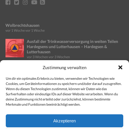
Wolbrechtshausen
vor 1 Woche
vor 1 Woche
Ausfall der Trinkwasserversorgung in weiten Teilen
Hardegsens und Lutterhausen – Hardegsen &
Lutterhausen
vor 3 Wochen
vor 3 Wochen
Zustimmung verwalten
Ausfall Stromversorgung in Teilen des Stadtgebietes
Einbeck – Altgemeinde Kreiensen
vor 4 Wochen
vor 4 Wochen
Um dir ein optimales Erlebnis zu bieten, verwenden wir Technologien wie
Cookies, um Geräteinformationen zu speichern und/oder darauf zuzugreifen.
Wenn du diesen Technologien zustimmst, können wir Daten wie das
Gefahr für Wald- und Vegetationsbrände steigt
Surfverhalten oder eindeutige IDs auf dieser Website verarbeiten. Wenn du
weiter: Kreisfeuerwehr gibt Tipps
deine Zustimmung nicht erteilst oder zurückziehst, können bestimmte
vor 1 Monat
vor 1 Monat
Merkmale und Funktionen beeinträchtigt werden.
Opperhausen siegt bei Wettbewerben im Abschnitt
Akzeptieren
Nord
vor 1 Monat
vor 1 Monat