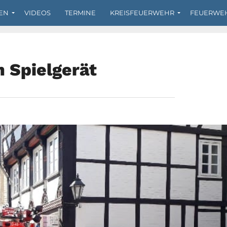
EN
VIDEOS
TERMINE
KREISFEUERWEHR
FEUERWE
 Spielgerät