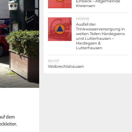
Einbeck – Altgemeinde
Kreiensen
MOWAS
Ausfall der
Trinkwasserversorgung in
weiten Teilen Hardegsens
und Lutterhausen –
Hardegsen &
Lutterhausen
BA OST
Wolbrechtshausen
auf dem
ckleiter.