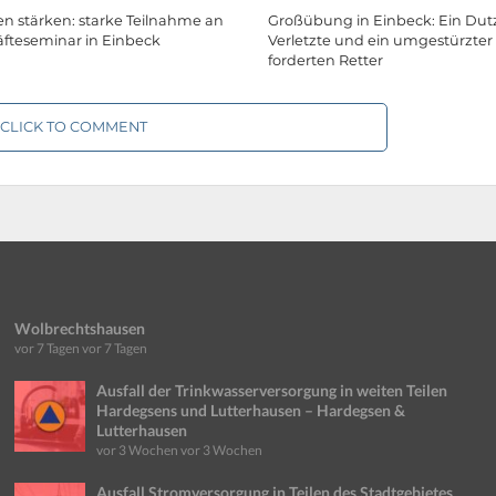
 stärken: starke Teilnahme an
Großübung in Einbeck: Ein Du
fteseminar in Einbeck
Verletzte und ein umgestürzter
forderten Retter
CLICK TO COMMENT
Wolbrechtshausen
vor 7 Tagen
vor 7 Tagen
Ausfall der Trinkwasserversorgung in weiten Teilen
Hardegsens und Lutterhausen – Hardegsen &
Lutterhausen
vor 3 Wochen
vor 3 Wochen
Ausfall Stromversorgung in Teilen des Stadtgebietes