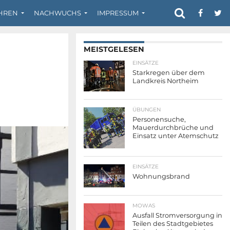
HREN
NACHWUCHS
IMPRESSUM
MEISTGELESEN
EINSÄTZE
Starkregen über dem
Landkreis Northeim
ÜBUNGEN
Personensuche,
Mauerdurchbrüche und
Einsatz unter Atemschutz
EINSÄTZE
Wohnungsbrand
MOWAS
Ausfall Stromversorgung in
Teilen des Stadtgebietes