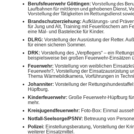
Vorstellung des Beru
Berufsfeuerwehr Göttingen:
Laufbahnen für mittleren und gehobenen Dienst, 
Vorstellung der Tätigkeiten im Rettungsdienst sowi
Brandschutzerziehung:
Aufklärungs- und Präve
für Jung und Alt, Training mit Feuerlöschern am F
eine Mal- und Bastelecke für Kinder.
DLRG:
Vorstellung der Ausrüstung der Retter. Au
für einen sicheren Sommer.
DRK:
Vorstellung des „Verpflegers“ – ein Rettun
beispielsweise bei großen Feuerwehr-Einsätzen
Feuerwehr:
Vorstellung von weiblichen Einsatzkr
Feuerwehr?, Vorstellung der Einsatzausrüstung u
Thema Wärmebildkamera, Vorführungen in Technis
Johanniter:
Vorstellung der Rettungshundestaffe
Hüpfburg.
Kinderfeuerwehr:
Große Feuerwehr-Hüpfburg für 
mehr.
Kreisjugendfeuerwehr:
Foto-Box: Einmal ausseh
Notfall-Seelsorge/PSNV:
Betreuung von Persone
Polizei:
Einstellungsberatung, Vorstellung der Kri
weiterer Einsatzmittel.