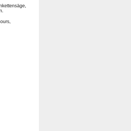
nkettensäge,
n.
ours,