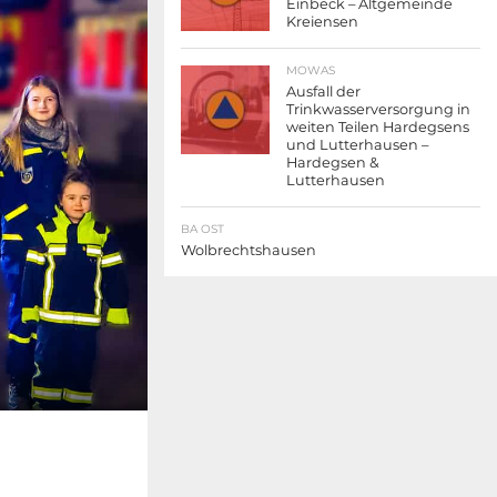
Einbeck – Altgemeinde
Kreiensen
MOWAS
Ausfall der
Trinkwasserversorgung in
weiten Teilen Hardegsens
und Lutterhausen –
Hardegsen &
Lutterhausen
BA OST
Wolbrechtshausen