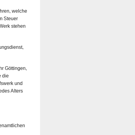
ühren, welche
am Steuer
-Werk stehen
ungsdienst,
hr Göttingen,
 die
lfswerk und
edes Alters
enamtlichen