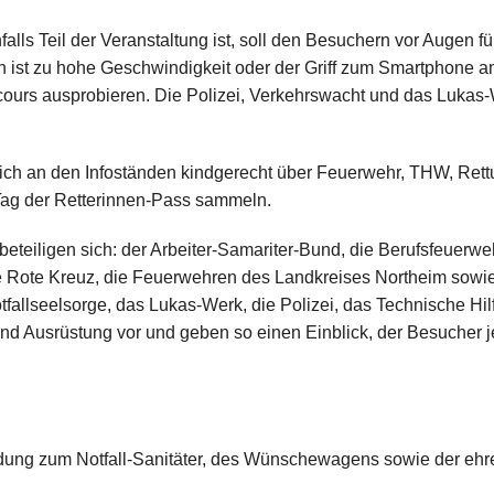
alls Teil der Veranstaltung ist, soll den Besuchern vor Augen f
ch ist zu hohe Geschwindigkeit oder der Griff zum Smartphone 
cours ausprobieren. Die Polizei, Verkehrswacht und das Lukas
sich an den Infoständen kindgerecht über Feuerwehr, THW, Rett
 Tag der Retterinnen-Pass sammeln.
eteiligen sich: der Arbeiter-Samariter-Bund, die Berufsfeuerwe
e Rote Kreuz, die Feuerwehren des Landkreises Northeim sowie
tfallseelsorge, das Lukas-Werk, die Polizei, das Technische Hi
 und Ausrüstung vor und geben so einen Einblick, der Besucher j
ldung zum Notfall-Sanitäter, des Wünschewagens sowie der ehr