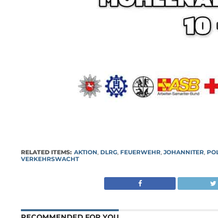
RELATED ITEMS:
AKTION
,
DLRG
,
FEUERWEHR
,
JOHANNITER
,
POL
VERKEHRSWACHT
RECOMMENDED FOR YOU