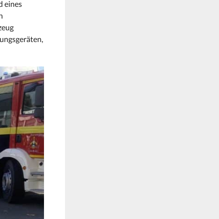
d eines
h
zeug
tungsgeräten,