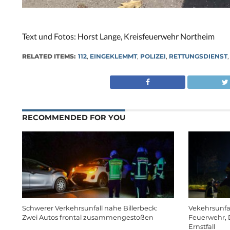
Text und Fotos: Horst Lange, Kreisfeuerwehr Northeim
RELATED ITEMS:
112
,
EINGEKLEMMT
,
POLIZEI
,
RETTUNGSDIENST
RECOMMENDED FOR YOU
Schwerer Verkehrsunfall nahe Billerbeck:
Vekehrsunfa
Zwei Autos frontal zusammengestoßen
Feuerwehr, 
Ernstfall