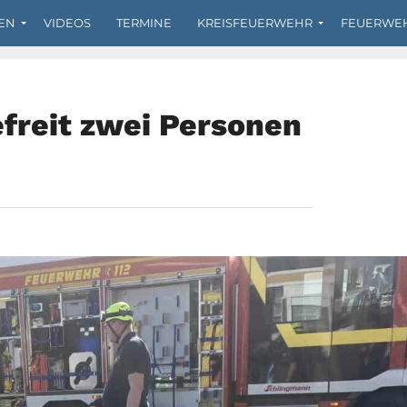
EN
VIDEOS
TERMINE
KREISFEUERWEHR
FEUERWE
freit zwei Personen