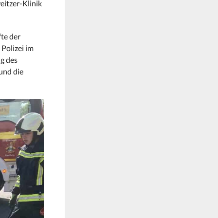
eitzer-Klinik
te der
Polizei im
ng des
und die