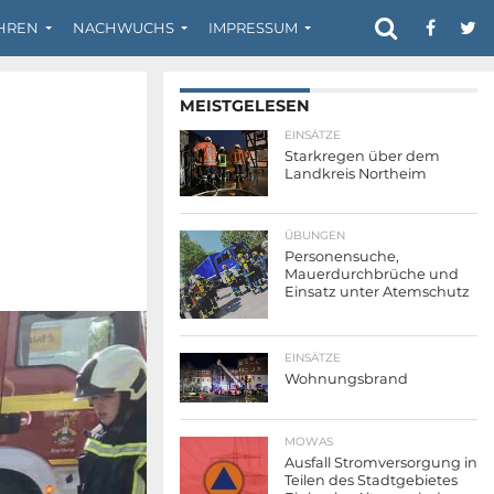
HREN
NACHWUCHS
IMPRESSUM
MEISTGELESEN
EINSÄTZE
Starkregen über dem
Landkreis Northeim
ÜBUNGEN
Personensuche,
Mauerdurchbrüche und
Einsatz unter Atemschutz
EINSÄTZE
Wohnungsbrand
MOWAS
Ausfall Stromversorgung in
Teilen des Stadtgebietes