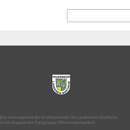
Das Internetportal der Kreisfeuerwehr des Landkreises Northeim
ist ein Angebot der Fachgruppe Öffentlichkeitsarbeit.