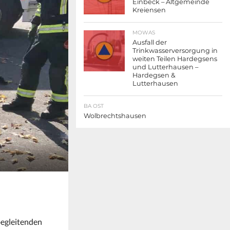
Einbeck – Altgemeinde
Kreiensen
MOWAS
Ausfall der
Trinkwasserversorgung in
weiten Teilen Hardegsens
und Lutterhausen –
Hardegsen &
Lutterhausen
BA OST
Wolbrechtshausen
begleitenden