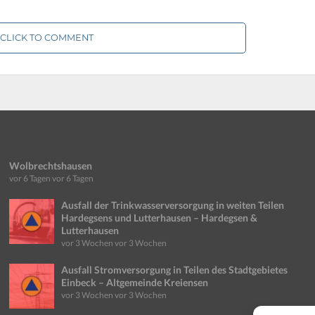
CLICK TO COMMENT
Wolbrechtshausen
vor 6 Tagen
vor 6 Tagen
Ausfall der Trinkwasserversorgung in weiten Teilen
Hardegsens und Lutterhausen – Hardegsen &
Lutterhausen
vor 3 Wochen
vor 3 Wochen
Ausfall Stromversorgung in Teilen des Stadtgebietes
Einbeck – Altgemeinde Kreiensen
vor 3 Wochen
vor 3 Wochen