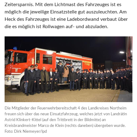
Zeitersparnis. Mit dem Lichtmast des Fahrzeuges ist es
möglich die jeweilige Einsatzstelle gut auszuleuchten. Am
Heck des Fahrzeuges ist eine Ladebordwand verbaut über
die es möglich ist Rollwagen auf- und abzuladen.
Die Mitglieder der Feuerwehrbereitschaft 4 des Landkreises Northeim
freuen sich über das neue Einsatzfahrzeug, welches jetzt von Landrätin
Astrid Klinkert-Kittel (auf den Trittbrett in der Bildmitte) an
Kreisbrandmeister Marco de Klein (rechts daneben) übergeben wurde.
Foto: Dirk Niemeyer/lpd