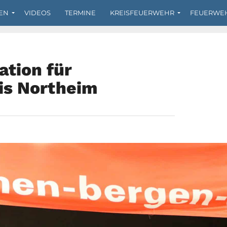
EN
VIDEOS
TERMINE
KREISFEUERWEHR
FEUERWE
ation für
is Northeim