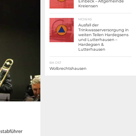
Einbeck – Altgemeinde
Kreiensen
MOWAS
Ausfall der
Trinkwasserversorgung in
weiten Teilen Hardegsens
und Lutterhausen –
Hardegsen &
Lutterhausen
BA OST
Wolbrechtshausen
sstabführer