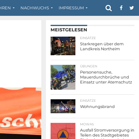
HREN
NACHWUCHS
IMPRESSUM
MEISTGELESEN
EINSÄTZE
Starkregen über dem
Landkreis Northeim
ÜBUNGEN
Personensuche,
Mauerdurchbrüche und
Einsatz unter Atemschutz
EINSÄTZE
Wohnungsbrand
MOWAS
Ausfall Stromversorgung in
Teilen des Stadtgebietes