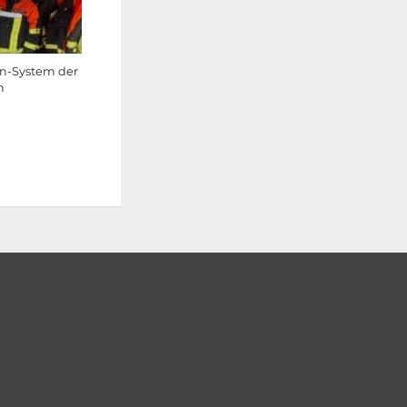
en-System der
m