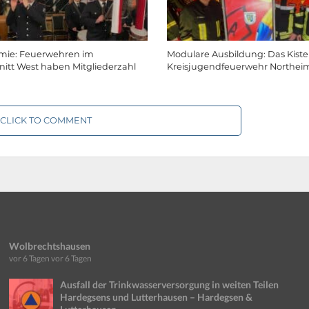
mie: Feuerwehren im
Modulare Ausbildung: Das Kist
itt West haben Mitgliederzahl
Kreisjugendfeuerwehr Northei
CLICK TO COMMENT
Wolbrechtshausen
vor 6 Tagen
vor 6 Tagen
Ausfall der Trinkwasserversorgung in weiten Teilen
Hardegsens und Lutterhausen – Hardegsen &