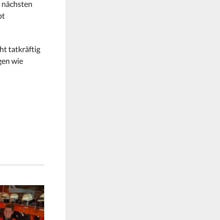
m nächsten
bt
t tatkräftig
gen wie