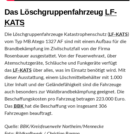
Das Löschgruppenfahrzeug
LF-
KATS
Die Löschgruppenfahrzeuge Katastrophenschutz (
LF-KATS
)
vom Typ MB Atego 1327 AF sind mit einem Aufbau für die
Brandbekämpfung im Zivilschutzfall von der Firma
Rosenbauer ausgestattet. Von der Feuerwehraxt, über
Atemschutzgeräte, Schläuche und Funkgeräte verfügt
das
LF-KATS
über alles, was im Einsatz benötigt wird. Mit
dieser Ausstattung, einem Löschmittelbehälter mit 1.000
Liter Inhalt und der Geländefähigkeit sind die Fahrzeuge
auch besonders zur Waldbrandbekämpfung geeignet. Die
Beschaffungskosten pro Fahrzeug betragen 223.000 Euro.
Das
BBK
hat die Beschaffung von insgesamt 306
Fahrzeugen beauftragt.
Quelle: BBK/Kreisfeuerwehr Northeim/Mennecke
Foto:
Bild­kraft­werk / Chris­ti­an Bar­gon