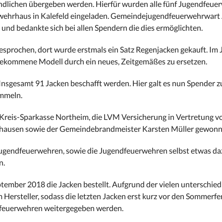
ndlichen übergeben werden. Hierfür wurden alle fünf Jugendfeue
wehrhaus in Kalefeld eingeladen. Gemeindejugendfeuerwehrwart
r und bedankte sich bei allen Spendern die dies ermöglichten.
sprochen, dort wurde erstmals ein Satz Regenjacken gekauft. Im 
 gekommene Modell durch ein neues, Zeitgemäßes zu ersetzen.
Insgesamt 91 Jacken beschafft werden. Hier galt es nun Spender 
ammeln.
 Kreis-Sparkasse Northeim, die LVM Versicherung in Vertretung v
rshausen sowie der Gemeindebrandmeister Karsten Müller gewon
Jugendfeuerwehren, sowie die Jugendfeuerwehren selbst etwas da
n.
mber 2018 die Jacken bestellt. Aufgrund der vielen unterschied
Hersteller, sodass die letzten Jacken erst kurz vor den Sommerfe
ndfeuerwehren weitergegeben werden.