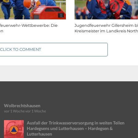
feuerwehr-Wettbewerbe: Die
Jugendfeuerwehr Gillersheim bl
en
Kreismeister im Landkreis Nort
CLICK TO COMMENT
Wolbrechtshausen
vor 1 Woche
vor 1 Woche
Ausfall der Trinkwasserversorgung in weiten Teilen
Hardegsens und Lutterhausen – Hardegsen &
Lutterhausen