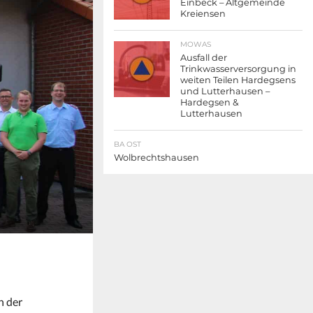
Einbeck – Altgemeinde
Kreiensen
MOWAS
Ausfall der
Trinkwasserversorgung in
weiten Teilen Hardegsens
und Lutterhausen –
Hardegsen &
Lutterhausen
BA OST
Wolbrechtshausen
n der