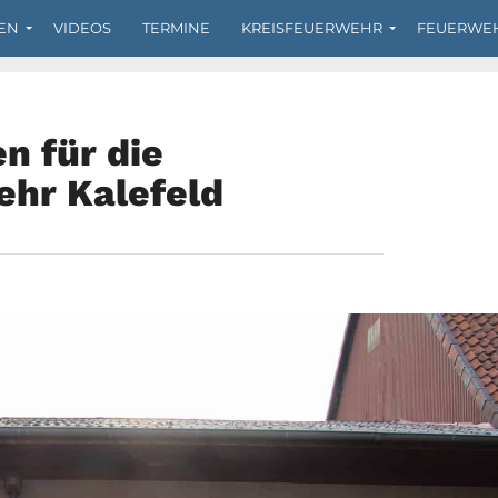
EN
VIDEOS
TERMINE
KREISFEUERWEHR
FEUERWE
n für die
hr Kalefeld