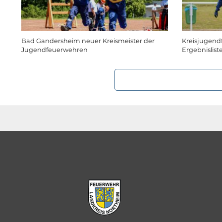
Bad Gandersheim neuer Kreismeister der
Kreisjugend
Jugendfeuerwehren
Ergebnislist