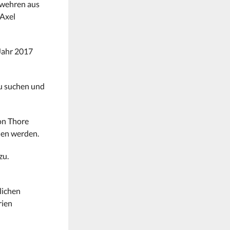
rwehren aus
 Axel
Jahr 2017
zu suchen und
on Thore
nen werden.
zu.
lichen
rien