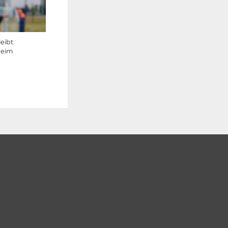
eibt
heim