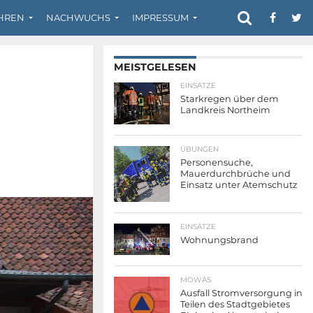
HREN
NACHWUCHS
IMPRESSUM
MEISTGELESEN
EINSÄTZE
Starkregen über dem
Landkreis Northeim
ÜBUNGEN
Personensuche,
Mauerdurchbrüche und
Einsatz unter Atemschutz
EINSÄTZE
Wohnungsbrand
MOWAS
Ausfall Stromversorgung in
Teilen des Stadtgebietes