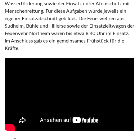
Wasserförderung sowie der Einsatz unter Atemschutz mit
Menschenrettung. Für diese Aufgaben wurde jeweils ein
eigener Einsatzabschnitt gebildet. Die Feuerwehren aus
Sudheim, Bühle und Hillerse sowie der Einsatzleitwagen der
Feuerwehr Northeim waren bis etwa 8.40 Uhr im Einsatz.
Im Anschluss gab es ein gemeinsames Frühstück für die
Kräfte.