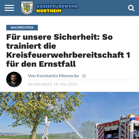
Zur mobilen Version gehen
HOME
NACHRICHTEN
VIDEOS
TERMINE
KREISFEUERWEHR
FEUERWEHREN
NACHWUCHS
IMPRESSUM
NACHRICHTEN
Für unsere Sicherheit: So
trainiert die
Kreisfeuerwehrbereitschaft 1
für den Ernstfall
Von
Konstantin Mennecke
Veröffentlicht
18. Mai 2024