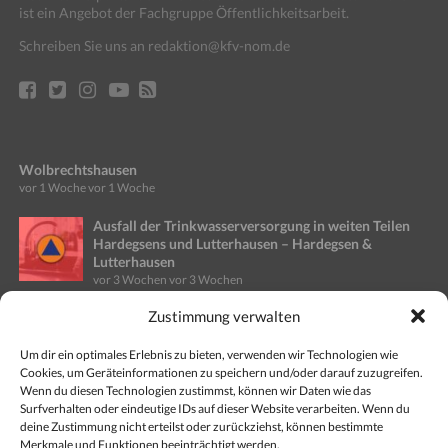
ist ein Angebot der Fachgruppe Öffentlichkeitsarbeit.
Schreiben Sie uns an redaktion@kfv-nom.de
Wolbrechtshausen
vor 1 Woche
vor 1 Woche
Ausfall der Trinkwasserversorgung in weiten Teilen
Hardegsens und Lutterhausen – Hardegsen &
Lutterhausen
vor 3 Wochen
vor 3 Wochen
Zustimmung verwalten
Ausfall Stromversorgung in Teilen des Stadtgebietes
Einbeck – Altgemeinde Kreiensen
vor 4 Wochen
vor 4 Wochen
Um dir ein optimales Erlebnis zu bieten, verwenden wir Technologien wie
Cookies, um Geräteinformationen zu speichern und/oder darauf zuzugreifen.
Wenn du diesen Technologien zustimmst, können wir Daten wie das
Gefahr für Wald- und Vegetationsbrände steigt
Surfverhalten oder eindeutige IDs auf dieser Website verarbeiten. Wenn du
weiter: Kreisfeuerwehr gibt Tipps
deine Zustimmung nicht erteilst oder zurückziehst, können bestimmte
vor 1 Monat
vor 1 Monat
Merkmale und Funktionen beeinträchtigt werden.