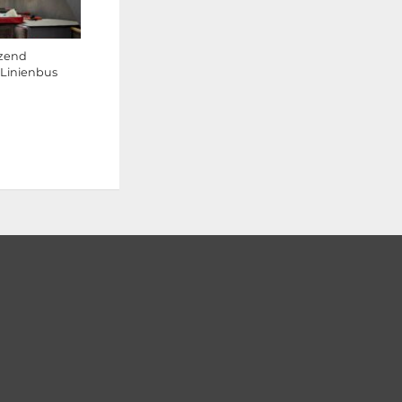
tzend
 Linienbus