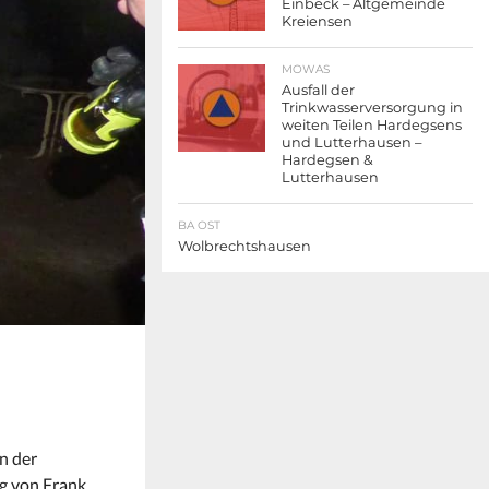
Einbeck – Altgemeinde
Kreiensen
MOWAS
Ausfall der
Trinkwasserversorgung in
weiten Teilen Hardegsens
und Lutterhausen –
Hardegsen &
Lutterhausen
BA OST
Wolbrechtshausen
n der
ng von Frank