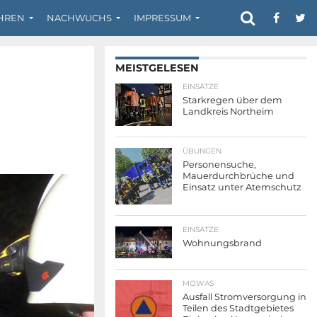
HREN
NACHWUCHS
IMPRESSUM
MEISTGELESEN
EINSÄTZE
Starkregen über dem
Landkreis Northeim
ÜBUNGEN
Personensuche,
Mauerdurchbrüche und
Einsatz unter Atemschutz
EINSÄTZE
Wohnungsbrand
MOWAS
Ausfall Stromversorgung in
Teilen des Stadtgebietes