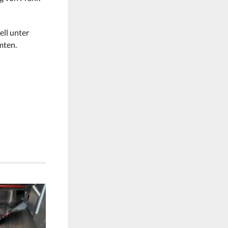
ell unter
mten.