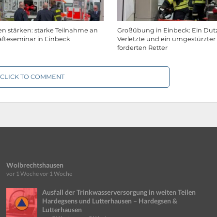
 stärken: starke Teilnahme an
Großübung in Einbeck: Ein Du
fteseminar in Einbeck
Verletzte und ein umgestürzter
forderten Retter
CLICK TO COMMENT
Wolbrechtshausen
vor 1 Woche
vor 1 Woche
Ausfall der Trinkwasserversorgung in weiten Teilen
Hardegsens und Lutterhausen – Hardegsen &
Lutterhausen