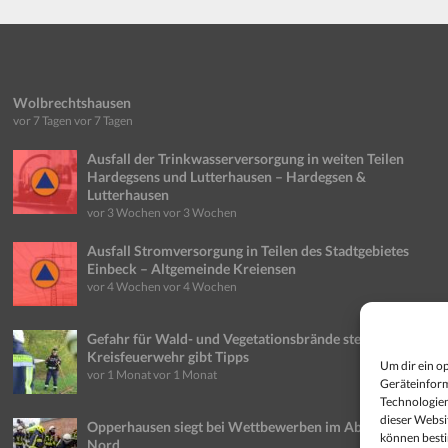
Wolbrechtshausen
vor 7 Tagen
vor 7 Tagen
Ausfall der Trinkwasserversorgung in weiten Teilen
Hardegsens und Lutterhausen – Hardegsen &
Lutterhausen
vor 3 Wochen
vor 3 Wochen
Ausfall Stromversorgung in Teilen des Stadtgebietes
Einbeck – Altgemeinde Kreiensen
vor 4 Wochen
vor 4 Wochen
Gefahr für Wald- und Vegetationsbrände steigt weiter:
Kreisfeuerwehr gibt Tipps
Um dir ein o
vor 1 Monat
vor 1 Monat
Geräteinform
Technologien
dieser Websi
Opperhausen siegt bei Wettbewerben im Abschnitt
können best
Nord