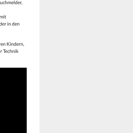
auchmelder,
mit
der in den
ren Kindern,
ür Technik