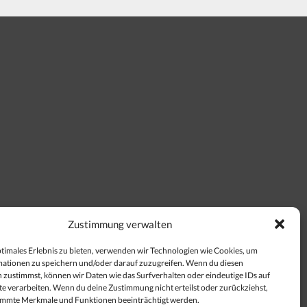
Zustimmung verwalten
ptimales Erlebnis zu bieten, verwenden wir Technologien wie Cookies, um
ationen zu speichern und/oder darauf zuzugreifen. Wenn du diesen
 zustimmst, können wir Daten wie das Surfverhalten oder eindeutige IDs auf
te verarbeiten. Wenn du deine Zustimmung nicht erteilst oder zurückziehst,
immte Merkmale und Funktionen beeinträchtigt werden.