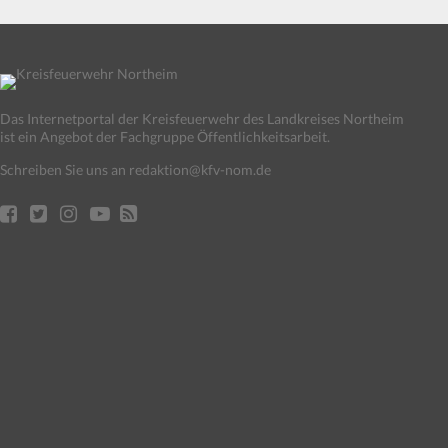
Das Internetportal der Kreisfeuerwehr des Landkreises Northeim
ist ein Angebot der Fachgruppe Öffentlichkeitsarbeit.
Schreiben Sie uns an redaktion@kfv-nom.de