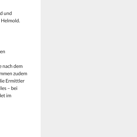
nd und
o Helmold.
nen
ie nach dem
kommen zudem
ie Ermittler
les – bei
det im