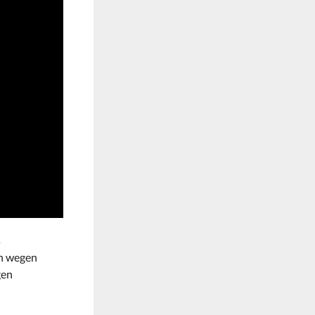
s
en wegen
gen