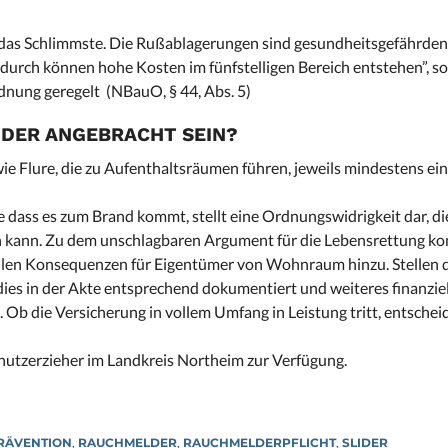
ht das Schlimmste. Die Rußablagerungen sind gesundheitsgefährde
adurch können hohe Kosten im fünfstelligen Bereich entstehen”, s
dnung geregelt (NBauO, § 44, Abs. 5)
DER ANGEBRACHT SEIN?
Flure, die zu Aufenthaltsräumen führen, jeweils mindestens ei
 dass es zum Brand kommt, stellt eine Ordnungswidrigkeit dar, d
n kann. Zu dem unschlagbaren Argument für die Lebensrettung 
ellen Konsequenzen für Eigentümer von Wohnraum hinzu. Stellen d
ies in der Akte entsprechend dokumentiert und weiteres finanziel
Ob die Versicherung in vollem Umfang in Leistung tritt, entschei
hutzerzieher im Landkreis Northeim zur Verfügung.
RÄVENTION
,
RAUCHMELDER
,
RAUCHMELDERPFLICHT
,
SLIDER