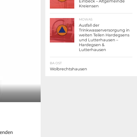
Einbeck – Altgemeinde
Kreiensen
MOWAS
Ausfall der
Trinkwasserversorgung in
weiten Teilen Hardegsens
und Lutterhausen –
Hardegsen &
Lutterhausen
BA OST
Wolbrechtshausen
zenden