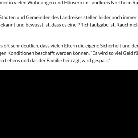
immer in vielen Wohnungen und Häusern im Landkreis Northeim R
Städten und Gemeinden des Landreises stellen leider noch immer 
ekannt und bewusst ist, dass es eine Pflichtaufgabe ist, Rauchmel
oft sehr deutlich, dass vielen Eltern die eigene Sicherheit und de
igen Konditionen beschafft werden können. “Es wird so viel Geld f
 Lebens und das der Familie beiträgt, wird gespart.”