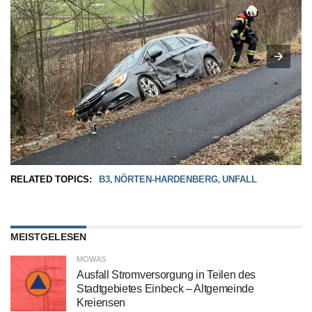
RELATED TOPICS:
B3
NÖRTEN-HARDENBERG
UNFALL
,
,
MEISTGELESEN
MOWAS
Ausfall Stromversorgung in Teilen des
Stadtgebietes Einbeck – Altgemeinde
Kreiensen