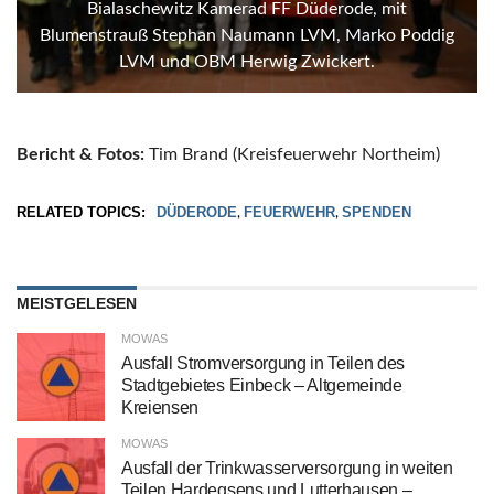
Bialaschewitz Kamerad FF Düderode, mit
Blumenstrauß Stephan Naumann LVM, Marko Poddig
LVM und OBM Herwig Zwickert.
Bericht & Fotos:
Tim Brand (Kreisfeuerwehr Northeim)
RELATED TOPICS:
DÜDERODE
FEUERWEHR
SPENDEN
,
,
MEISTGELESEN
MOWAS
Ausfall Stromversorgung in Teilen des
Stadtgebietes Einbeck – Altgemeinde
Kreiensen
MOWAS
Ausfall der Trinkwasserversorgung in weiten
Teilen Hardegsens und Lutterhausen –