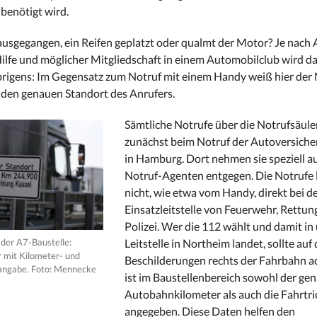
 benötigt wird.
t ausgegangen, ein Reifen geplatzt oder qualmt der Motor? Je nach 
ilfe und möglicher Mitgliedschaft in einem Automobilclub wird da
brigens: Im Gegensatz zum Notruf mit einem Handy weiß hier der
den genauen Standort des Anrufers.
Sämtliche Notrufe über die Notrufsäule
zunächst beim Notruf der Autoversich
in Hamburg. Dort nehmen sie speziell a
Notruf-Agenten entgegen. Die Notrufe 
nicht, wie etwa vom Handy, direkt bei de
Einsatzleitstelle von Feuerwehr, Rettun
Polizei. Wer die 112 wählt und damit in
 der A7-Baustelle:
Leitstelle in Northeim landet, sollte auf 
r mit Kilometer- und
Beschilderungen rechts der Fahrbahn a
angabe. Foto: Mennecke
ist im Baustellenbereich sowohl der ge
Autobahnkilometer als auch die Fahrtr
angegeben. Diese Daten helfen den