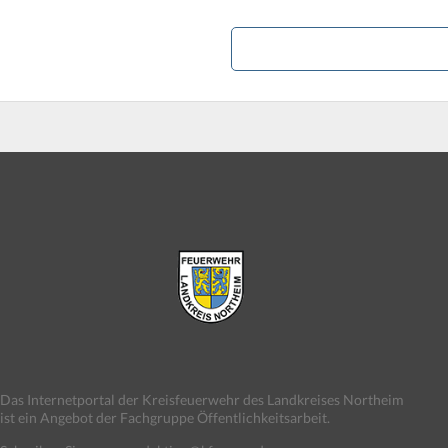
Das Internetportal der Kreisfeuerwehr des Landkreises Northeim
ist ein Angebot der Fachgruppe Öffentlichkeitsarbeit.