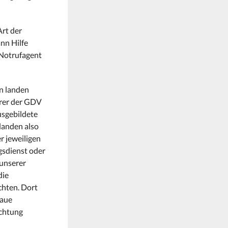
Art der
nn Hilfe
 Notrufagent
n landen
erer der GDV
usgebildete
landen also
r jeweiligen
gsdienst oder
 unserer
die
chten. Dort
naue
ichtung