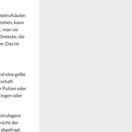
 Notrufsäulen
stehen, kann
, man sie
reiecke, die
n. Das ist
nd eine gelbe
tschaft
 Polizei oder
ttingen oder
Notrufagent
 nicht der
 abgefragt,