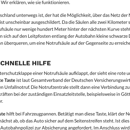
ir erklären, wie sie funktionieren.
hland unterwegs ist, der hat die Möglichkeit, über das Netz der
ist unscheinbar ausgeschildert. Da die Säulen alle zwei Kilometer 
ufsäule nur wenige hundert Meter hinter der nächsten Kurve steht
n sich auf den Leitpfosten entlang der Autobahn kleine schwarze D
 überqueren, um eine Notrufsäule auf der Gegenseite zu erreiche
SCHNELLE HILFE
erschutzklappe einer Notrufsäule aufklappt, der sieht eine rote u
te Taste
ist laut Gesamtverband der Deutschen Versicherungswir
n Unfallnotruf. Die Notrufzentrale stellt dann eine Verbindung zur
räften bei der zuständigen Einsatzleitstelle, beispielsweise in Gö
r.
ste
hilft bei Fahrzeugpannen. Betätigt man diese Taste, klärt der 
chst ab, ob das Auto sicher auf dem Seitenstreifen steht. Ist dies
ie Autobahnpolizei zur Absicherung angefordert. Im Anschluss wird