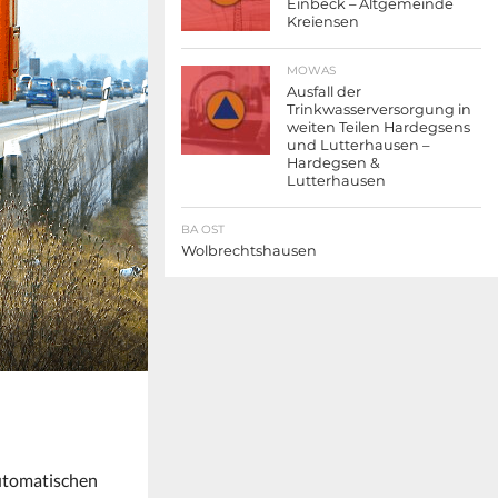
Einbeck – Altgemeinde
Kreiensen
MOWAS
Ausfall der
Trinkwasserversorgung in
weiten Teilen Hardegsens
und Lutterhausen –
Hardegsen &
Lutterhausen
BA OST
Wolbrechtshausen
automatischen