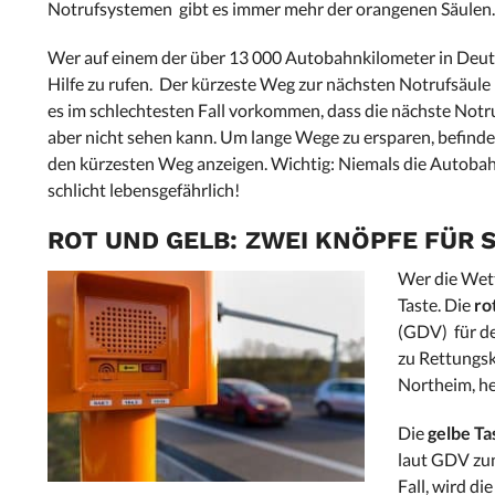
Notrufsystemen gibt es immer mehr der orangenen Säulen. W
Wer auf einem der über 13 000 Autobahnkilometer in Deutsc
Hilfe zu rufen. Der kürzeste Weg zur nächsten Notrufsäule 
es im schlechtesten Fall vorkommen, dass die nächste Notr
aber nicht sehen kann. Um lange Wege zu ersparen, befinde
den kürzesten Weg anzeigen. Wichtig: Niemals die Autobahn
schlicht lebensgefährlich!
ROT UND GELB: ZWEI KNÖPFE FÜR 
Wer die Wett
Taste. Die
ro
(GDV) für de
zu Rettungsk
Northeim, he
Die
gelbe Ta
laut GDV zunä
Fall, wird d