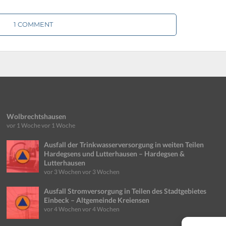
1 COMMENT
Wolbrechtshausen
vor 1 Woche
vor 1 Woche
Ausfall der Trinkwasserversorgung in weiten Teilen
Hardegsens und Lutterhausen – Hardegsen &
Lutterhausen
vor 3 Wochen
vor 3 Wochen
Ausfall Stromversorgung in Teilen des Stadtgebietes
Einbeck – Altgemeinde Kreiensen
vor 4 Wochen
vor 4 Wochen