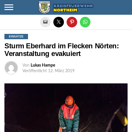
Die mobile Version verlassen
EINSÄTZE
Sturm Eberhard im Flecken Nörten:
Veranstaltung evakuiert
Von
Lukas Hampe
Veröffentlicht
12. März 2019