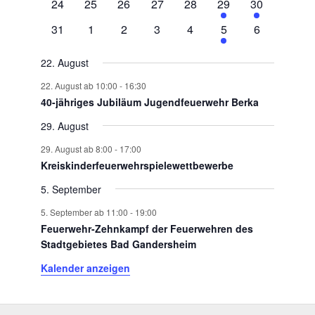
0
0
0
0
0
1
1
24
25
26
27
28
29
30
Veranstaltungen
Veranstaltungen
Veranstaltungen
Veranstaltungen
Veranstaltungen
Veranstaltung
Veranstaltun
0
0
0
0
0
1
0
31
1
2
3
4
5
6
Veranstaltungen
Veranstaltungen
Veranstaltungen
Veranstaltungen
Veranstaltungen
Veranstaltung
Veranstaltu
22. August
22. August ab 10:00
-
16:30
40-jähriges Jubiläum Jugendfeuerwehr Berka
29. August
29. August ab 8:00
-
17:00
Kreiskinderfeuerwehrspielewettbewerbe
5. September
5. September ab 11:00
-
19:00
Feuerwehr-Zehnkampf der Feuerwehren des
Stadtgebietes Bad Gandersheim
Kalender anzeigen