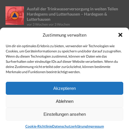
Ausfall der Trinkwasserversorgung in weiten Teilen
Hardegsens und Lutterhausen – Hardegsen &
Lutterhausen
vor 3 Wochen
vor 3 Wochen
Zustimmung verwalten
Ausfall Stromversorgung in Teilen des Stadtgebietes
Einbeck – Altgemeinde Kreiensen
vor 4 Wochen
vor 4 Wochen
Um dir ein optimales Erlebnis zu bieten, verwenden wir Technologien wie
Cookies, um Geräteinformationen zu speichern und/oder darauf zuzugreifen.
Wenn du diesen Technologien zustimmst, können wir Daten wie das
Gefahr für Wald- und Vegetationsbrände steigt
Surfverhalten oder eindeutige IDs auf dieser Website verarbeiten. Wenn du
weiter: Kreisfeuerwehr gibt Tipps
deine Zustimmung nicht erteilst oder zurückziehst, können bestimmte
vor 2 Monaten
vor 2 Monaten
Merkmale und Funktionen beeinträchtigt werden.
Opperhausen siegt bei Wettbewerben im Abschnitt
Akzeptieren
Nord
vor 2 Monaten
vor 2 Monaten
Ablehnen
Einstellungen ansehen
Cookie-Richtlinie
Datenschutzerklärung
Impressum
Copyright © 2008 - 2024: Kreisfeuerwehr Landkreis Northeim