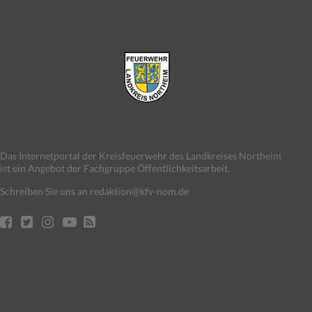
Das Internetportal der Kreisfeuerwehr des Landkreises Northeim
ist ein Angebot der Fachgruppe Öffentlichkeitsarbeit.
Schreiben Sie uns an redaktion@kfv-nom.de