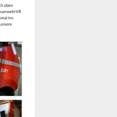
ach oben
#FeuerwehrVR
smal ins
 unsere