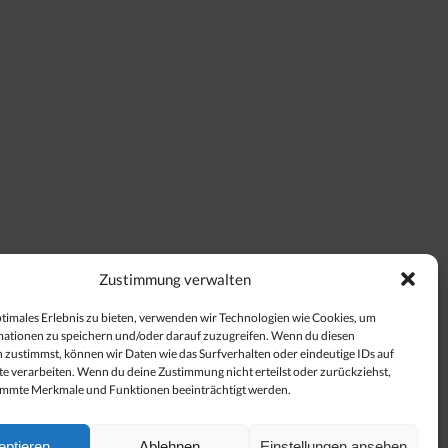
Zustimmung verwalten
ptimales Erlebnis zu bieten, verwenden wir Technologien wie Cookies, um
ationen zu speichern und/oder darauf zuzugreifen. Wenn du diesen
 zustimmst, können wir Daten wie das Surfverhalten oder eindeutige IDs auf
te verarbeiten. Wenn du deine Zustimmung nicht erteilst oder zurückziehst,
immte Merkmale und Funktionen beeinträchtigt werden.
eptieren
Ablehnen
Einstellungen ansehen