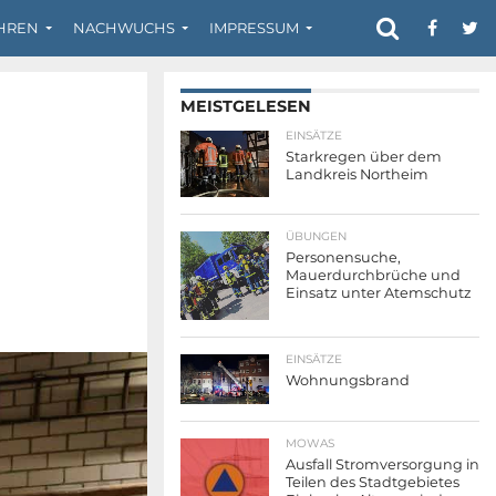
HREN
NACHWUCHS
IMPRESSUM
MEISTGELESEN
EINSÄTZE
Starkregen über dem
Landkreis Northeim
ÜBUNGEN
Personensuche,
Mauerdurchbrüche und
Einsatz unter Atemschutz
EINSÄTZE
Wohnungsbrand
MOWAS
Ausfall Stromversorgung in
Teilen des Stadtgebietes