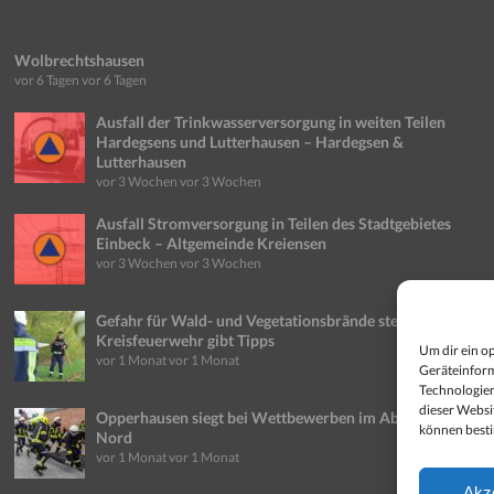
Wolbrechtshausen
vor 6 Tagen
vor 6 Tagen
Ausfall der Trinkwasserversorgung in weiten Teilen
Hardegsens und Lutterhausen – Hardegsen &
Lutterhausen
vor 3 Wochen
vor 3 Wochen
Ausfall Stromversorgung in Teilen des Stadtgebietes
Einbeck – Altgemeinde Kreiensen
vor 3 Wochen
vor 3 Wochen
Gefahr für Wald- und Vegetationsbrände steigt weiter:
Kreisfeuerwehr gibt Tipps
Um dir ein o
vor 1 Monat
vor 1 Monat
Geräteinform
Technologien
dieser Websi
Opperhausen siegt bei Wettbewerben im Abschnitt
können best
Nord
vor 1 Monat
vor 1 Monat
Akz