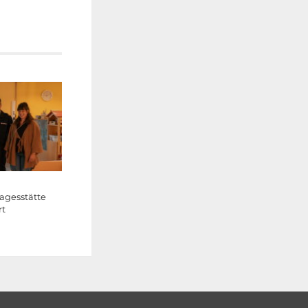
agesstätte
rt