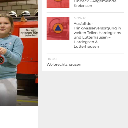
Einbeck – Altgemeinde
Kreiensen
MOWAS
Ausfall der
Trinkwasserversorgung in
weiten Teilen Hardegsens
und Lutterhausen –
Hardegsen &
Lutterhausen
BA OST
Wolbrechtshausen