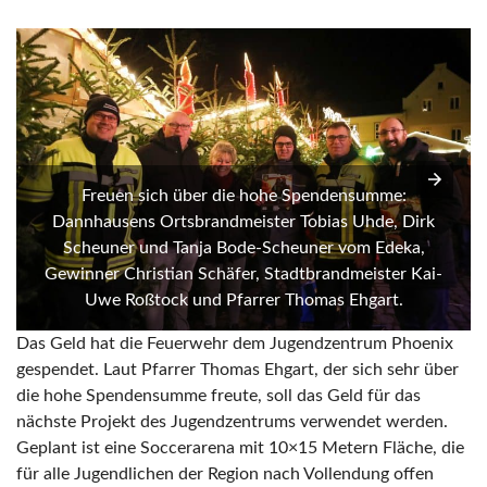
Freuen sich über die hohe Spendensumme:
Dannhausens Ortsbrandmeister Tobias Uhde, Dirk
Scheuner und Tanja Bode-Scheuner vom Edeka,
Gewinner Christian Schäfer, Stadtbrandmeister Kai-
Uwe Roßtock und Pfarrer Thomas Ehgart.
Das Geld hat die Feuerwehr dem Jugendzentrum Phoenix
gespendet. Laut Pfarrer Thomas Ehgart, der sich sehr über
die hohe Spendensumme freute, soll das Geld für das
nächste Projekt des Jugendzentrums verwendet werden.
Geplant ist eine Soccerarena mit 10×15 Metern Fläche, die
für alle Jugendlichen der Region nach Vollendung offen