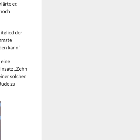
ärte er.
 noch
itglied der
immste
den kann.“
 eine
Einsatz „Zehn
iner solchen
äude zu