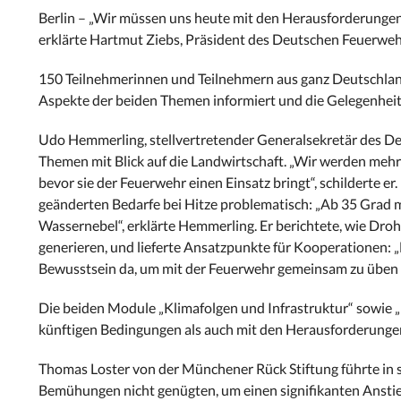
Berlin – „Wir müssen uns heute mit den Herausforderungen 
erklärte Hartmut Ziebs, Präsident des Deutschen Feuerweh
150 Teilnehmerinnen und Teilnehmern aus ganz Deutschlan
Aspekte der beiden Themen informiert und die Gelegenheit
Udo Hemmerling, stellvertretender Generalsekretär des D
Themen mit Blick auf die Landwirtschaft. „Wir werden mehr
bevor sie der Feuerwehr einen Einsatz bringt“, schilderte 
geänderten Bedarfe bei Hitze problematisch: „Ab 35 Grad 
Wassernebel“, erklärte Hemmerling. Er berichtete, wie Dro
generieren, und lieferte Ansatzpunkte für Kooperationen: „
Bewusstsein da, um mit der Feuerwehr gemeinsam zu üben un
Die beiden Module „Klimafolgen und Infrastruktur“ sowie „
künftigen Bedingungen als auch mit den Herausforderungen
Thomas Loster von der Münchener Rück Stiftung führte in 
Bemühungen nicht genügten, um einen signifikanten Anstie