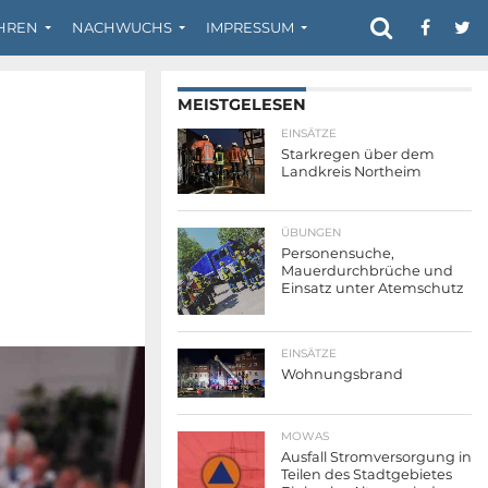
HREN
NACHWUCHS
IMPRESSUM
MEISTGELESEN
EINSÄTZE
Starkregen über dem
Landkreis Northeim
ÜBUNGEN
Personensuche,
Mauerdurchbrüche und
Einsatz unter Atemschutz
EINSÄTZE
Wohnungsbrand
MOWAS
Ausfall Stromversorgung in
Teilen des Stadtgebietes