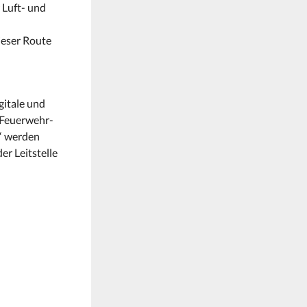
 Luft- und
ieser Route
gitale und
 Feuerwehr-
e“ werden
r Leitstelle