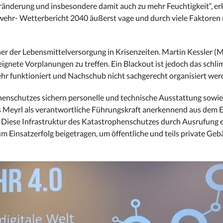
nderung und insbesondere damit auch zu mehr Feuchtigkeit“, erkl
wehr- Wetterbericht 2040 äußerst vage und durch viele Faktoren
r der Lebensmittelversorgung in Krisenzeiten. Martin Kessler (M
eignete Vorplanungen zu treffen. Ein Blackout ist jedoch das schl
ehr funktioniert und Nachschub nicht sachgerecht organisiert wer
henschutzes sichern personelle und technische Ausstattung sowie
ns Meyrl als verantwortliche Führungskraft anerkennend aus dem 
 Diese Infrastruktur des Katastrophenschutzes durch Ausrufung e
Einsatzerfolg beigetragen, um öffentliche und teils private Geb