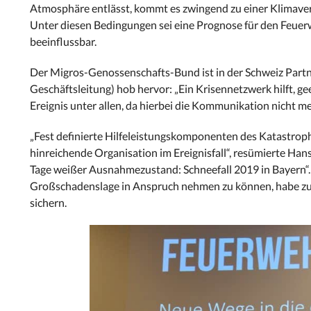
Atmosphäre entlässt, kommt es zwingend zu einer Klimaverä
Unter diesen Bedingungen sei eine Prognose für den Feuer
beeinflussbar.
Der Migros-Genossenschafts-Bund ist in der Schweiz Partne
Geschäftsleitung) hob hervor: „Ein Krisennetzwerk hilft, ge
Ereignis unter allen, da hierbei die Kommunikation nicht m
„Fest definierte Hilfeleistungskomponenten des Katastrop
hinreichende Organisation im Ereignisfall“, resümierte Ha
Tage weißer Ausnahmezustand: Schneefall 2019 in Bayern“.
Großschadenslage in Anspruch nehmen zu können, habe zum 
sichern.