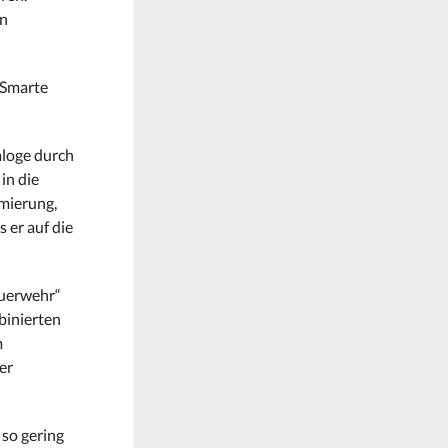
in
„Smarte
aloge durch
in die
rmierung,
 er auf die
euerwehr“
binierten
m
er
 so gering