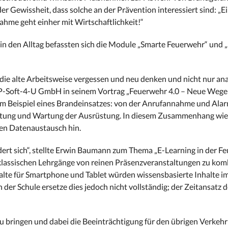
 Gewissheit, dass solche an der Prävention interessiert sind: „E
e geht einher mit Wirtschaftlichkeit!“
n den Alltag befassten sich die Module „Smarte Feuerwehr“ und 
 die alte Arbeitsweise vergessen und neu denken und nicht nur an
 MP-Soft-4-U GmbH in seinem Vortrag „Feuerwehr 4.0 – Neue Wege 
r am Beispiel eines Brandeinsatzes: von der Anrufannahme und Ala
üstung und Wartung der Ausrüstung. In diesem Zusammenhang wies
en Datenaustausch hin.
ert sich“, stellte Erwin Baumann zum Thema „E-Learning in der F
 klassischen Lehrgänge von reinen Präsenzveranstaltungen zu kom
lte für Smartphone und Tablet würden wissensbasierte Inhalte i
der Schule ersetze dies jedoch nicht vollständig; der Zeitansatz d
zu bringen und dabei die Beeinträchtigung für den übrigen Verkehr