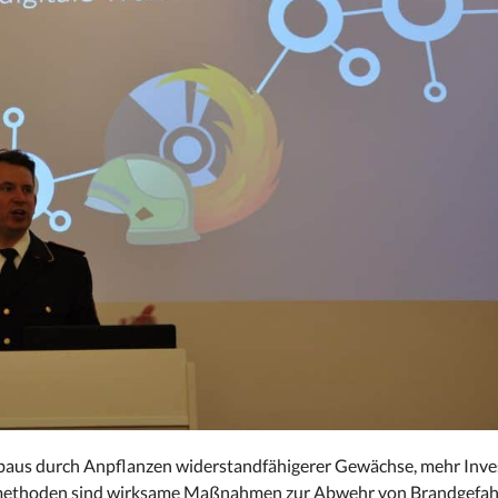
baus durch Anpflanzen widerstandfähigerer Gewächse, mehr Inves
gsmethoden sind wirksame Maßnahmen zur Abwehr von Brandgefah