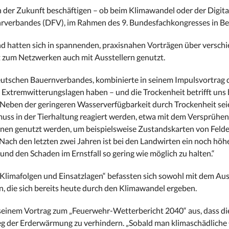
der Zukunft beschäftigen – ob beim Klimawandel oder der Digital
rverbandes (DFV), im Rahmen des 9. Bundesfachkongresses in Ber
d hatten sich in spannenden, praxisnahen Vorträgen über versch
 zum Netzwerken auch mit Ausstellern genutzt.
eutschen Bauernverbandes, kombinierte in seinem Impulsvortrag 
 Extremwitterungslagen haben – und die Trockenheit betrifft uns b
er. Neben der geringeren Wasserverfügbarkeit durch Trockenheit sei
muss in der Tierhaltung reagiert werden, etwa mit dem Versprühe
hnen genutzt werden, um beispielsweise Zustandskarten von Felde
Nach den letzten zwei Jahren ist bei den Landwirten ein noch höh
d den Schaden im Ernstfall so gering wie möglich zu halten.“
Klimafolgen und Einsatzlagen“ befassten sich sowohl mit dem Ausb
, die sich bereits heute durch den Klimawandel ergeben.
seinem Vortrag zum „Feuerwehr-Wetterbericht 2040“ aus, dass di
g der Erderwärmung zu verhindern. „Sobald man klimaschädliche 