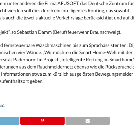
an dem unter anderen die Firma AFUSOFT, das Deutsche Zentrum für
t werden soll dies durch ein intelligentes Routing, das sowohl
s auch die jeweils aktuelle Verkehrslage berücksichtigt und auf d
ojekt“, so Sebastian Damm (Berufsfeuerwehr Braunschweig).
nd fernsteuerbare Waschmaschinen bis zum Sprachassistenten: Di
eimischen vier Wände. „Wir möchten die Smart Home-Welt mit der
ersität Paderborn. Im Projekt „Intelligente Rettung im Smarthom
ierungen aus dem Rauchmeldernetz ebenso wie die Rücksprache de
en Informationen etwa zum kürzlich ausgelösten Bewegungsmelder
Aufenthaltsort geben.
UNG