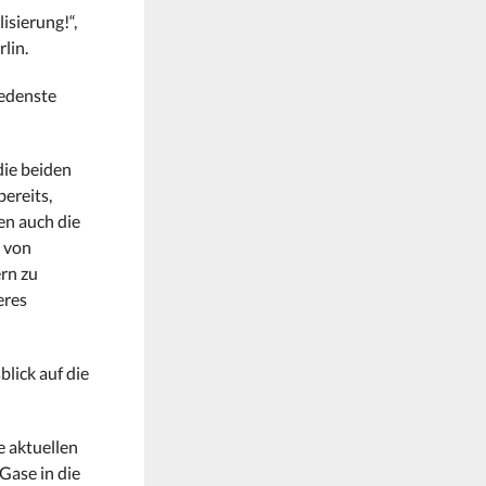
isierung!“,
lin.
iedenste
die beiden
ereits,
en auch die
n von
rn zu
eres
lick auf die
e aktuellen
Gase in die