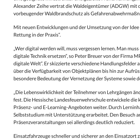
Alexander Zeihe vertrat die Waldeigentümer (ADGW) mit der
vorbeugender Waldbrandschutz als Gefahrenabwehrmaßnahm
Mit neuen Entwicklungen und der Umsetzung von der Idee i
Rettung in der Praxis“.
„Wer digital werden will, muss vergessen lernen. Man muss
digitale Technik ersetzen“, so Peter Breuer von der Firma
digitale Welt“. Er skizzierte verschiedene Handlungsfelde
über die Verfügbarkeit von Objektplänen bis hin zur Aufr
besondere Bedeutung der Vernetzung der Systeme sowie d
„Die Lebenswirklichkeit der Teilnehmer von Lehrgängen änd
fest. Die Hessische Landesfeuerwehrschule entwickele die
Präsenz- und E-Learning-Angeboten weiter. Durch Lerninha
Selbststudium mit Unterstützung erarbeitet. Den Besuch an 
Präsenzveranstaltungen sei allerdings deutlich reduziert.
Einsatzfahrzeuge schneller und sicherer an den Einsatzort 