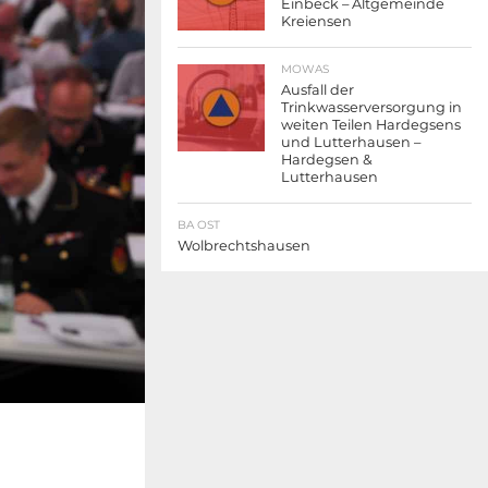
Einbeck – Altgemeinde
Kreiensen
MOWAS
Ausfall der
Trinkwasserversorgung in
weiten Teilen Hardegsens
und Lutterhausen –
Hardegsen &
Lutterhausen
BA OST
Wolbrechtshausen