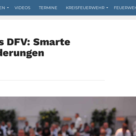
EN
VIDEOS
TERMINE
KREISFEUERWEHR
FEUERWE
s DFV: Smarte
derungen