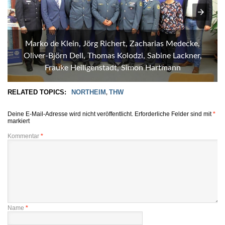
Marko de Klein, Jörg Richert, Zacharias Medecke,
Oliver-Björn Dell, Thomas Kolodzi, Sabine Lackner,
Frauke Heiligenstadt, Simon Hartmann
RELATED TOPICS:
NORTHEIM
THW
,
Deine E-Mail-Adresse wird nicht veröffentlicht.
Erforderliche Felder sind mit
*
markiert
Kommentar
*
Name
*