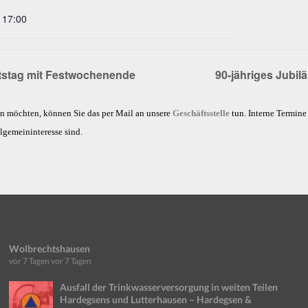
- 17:00
tstag mit Festwochenende
90-jähriges Jubi
en möchten, können Sie das per Mail an unsere
Geschäftsstelle
tun. Interne Termin
llgemeininteresse sind.
Wolbrechtshausen
vor 7 Tagen
vor 7 Tagen
Ausfall der Trinkwasserversorgung in weiten Teilen
Hardegsens und Lutterhausen – Hardegsen &