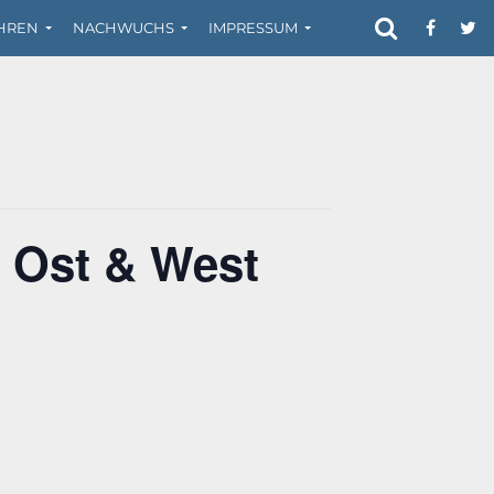
HREN
NACHWUCHS
IMPRESSUM
 Ost & West