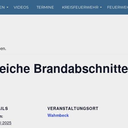
EN
VIDEOS
TERMINE
KREISFEUERWEHR
FEUERWE
den.
eiche Brandabschnitte
ILS
VERANSTALTUNGSORT
Wahmbeck
m:
ni 2025