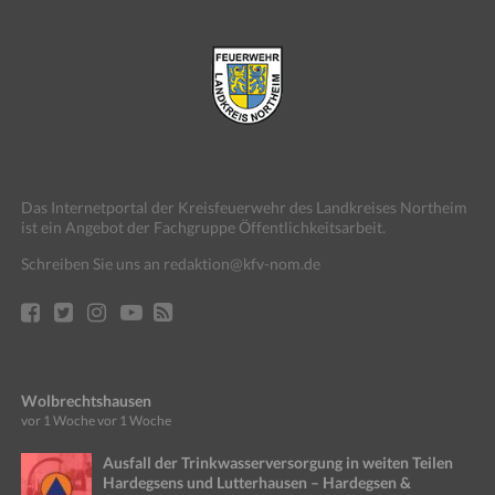
Das Internetportal der Kreisfeuerwehr des Landkreises Northeim
ist ein Angebot der Fachgruppe Öffentlichkeitsarbeit.
Schreiben Sie uns an redaktion@kfv-nom.de
Wolbrechtshausen
vor 1 Woche
vor 1 Woche
Ausfall der Trinkwasserversorgung in weiten Teilen
Hardegsens und Lutterhausen – Hardegsen &