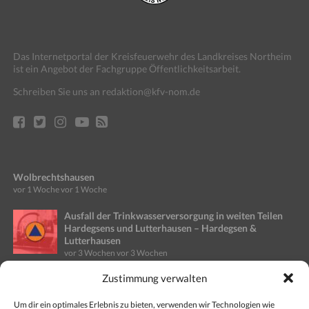
Das Internetportal der Kreisfeuerwehr des Landkreises Northeim
ist ein Angebot der Fachgruppe Öffentlichkeitsarbeit.
Schreiben Sie uns an redaktion@kfv-nom.de
Wolbrechtshausen
vor 1 Woche
vor 1 Woche
Ausfall der Trinkwasserversorgung in weiten Teilen
Hardegsens und Lutterhausen – Hardegsen &
Lutterhausen
vor 3 Wochen
vor 3 Wochen
Zustimmung verwalten
Ausfall Stromversorgung in Teilen des Stadtgebietes
Einbeck – Altgemeinde Kreiensen
vor 4 Wochen
vor 4 Wochen
Um dir ein optimales Erlebnis zu bieten, verwenden wir Technologien wie