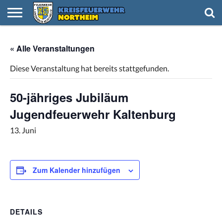
HOME
NACHRICHTEN
VIDEOS
TERMINE
KREISFEUERWEHR
FEUERWEHREN
NACHWUCHS
IMPRESSUM
« Alle Veranstaltungen
Diese Veranstaltung hat bereits stattgefunden.
50-jähriges Jubiläum
Jugendfeuerwehr Kaltenburg
13. Juni
Zum Kalender hinzufügen
DETAILS