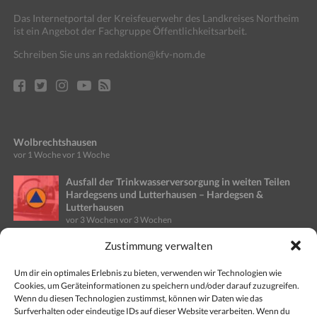
Das Internetportal der Kreisfeuerwehr des Landkreises Northeim
ist ein Angebot der Fachgruppe Öffentlichkeitsarbeit.
Schreiben Sie uns an redaktion@kfv-nom.de
Wolbrechtshausen
vor 1 Woche
vor 1 Woche
Ausfall der Trinkwasserversorgung in weiten Teilen
Hardegsens und Lutterhausen – Hardegsen &
Lutterhausen
vor 3 Wochen
vor 3 Wochen
Zustimmung verwalten
Ausfall Stromversorgung in Teilen des Stadtgebietes
Einbeck – Altgemeinde Kreiensen
vor 4 Wochen
vor 4 Wochen
Um dir ein optimales Erlebnis zu bieten, verwenden wir Technologien wie
Cookies, um Geräteinformationen zu speichern und/oder darauf zuzugreifen.
Wenn du diesen Technologien zustimmst, können wir Daten wie das
Gefahr für Wald- und Vegetationsbrände steigt
Surfverhalten oder eindeutige IDs auf dieser Website verarbeiten. Wenn du