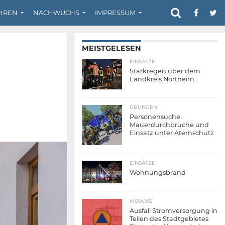
HREN
NACHWUCHS
IMPRESSUM
MEISTGELESEN
EINSÄTZE
Starkregen über dem
Landkreis Northeim
ÜBUNGEN
Personensuche,
Mauerdurchbrüche und
Einsatz unter Atemschutz
EINSÄTZE
Wohnungsbrand
MOWAS
Ausfall Stromversorgung in
Teilen des Stadtgebietes