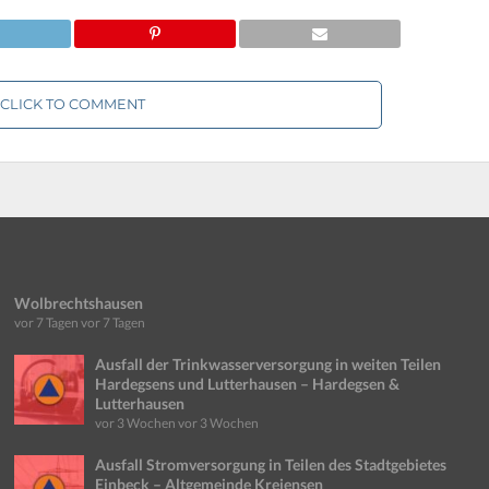
CLICK TO COMMENT
Wolbrechtshausen
vor 7 Tagen
vor 7 Tagen
Ausfall der Trinkwasserversorgung in weiten Teilen
Hardegsens und Lutterhausen – Hardegsen &
Lutterhausen
vor 3 Wochen
vor 3 Wochen
Ausfall Stromversorgung in Teilen des Stadtgebietes
Einbeck – Altgemeinde Kreiensen