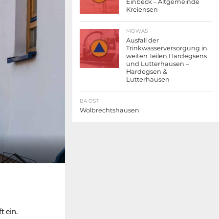
Einbeck – Altgemeinde
Kreiensen
MOWAS
Ausfall der
Trinkwasserversorgung in
weiten Teilen Hardegsens
und Lutterhausen –
Hardegsen &
Lutterhausen
BA OST
Wolbrechtshausen
 ein.