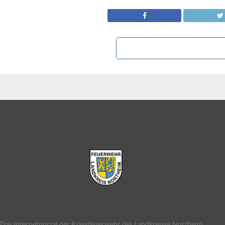
Das Internetportal der Kreisfeuerwehr des Landkreises Northeim